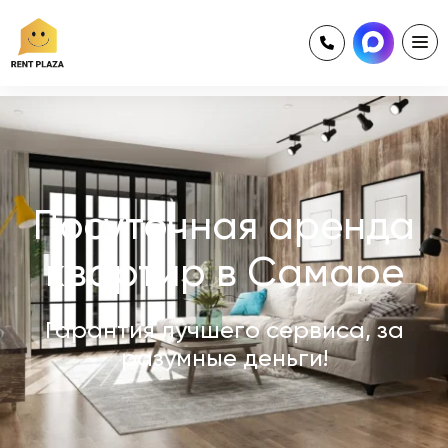
8 846 231 65 02
+7 (927) 697 71 02
Посуточная аренда
квартир в Самаре
Гарантия лучшего сервиса, за
разумные деньги!