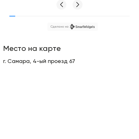
заселен.
Бесконтактное заселение популярно во время
Сделано на
пандемии, поскольку люди стараются избегать лишних
контактов
Место на карте
Как это работает?
г. Самара, 4-ый проезд 67
Кейбокс. Гость приезжает к дому, набирает код
квартиры на домофоне, и дверь в подъезд открывается
за счет специального чипа. Потом подходит к
квартире и вводит код для кейбокса, в котором лежит
ключ (код мы отправляем гостю заранее). Кейбокс
открывается, гость берет ключ и заходит в квартиру.
При выезде он просто закрывает дверь и кладет ключ
обратно.