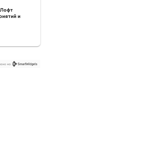
«Лофт
Проживание состоялось
«1-к.
риятий и
квартира, 47 м², 7/24 эт.»
Отличная квартира, уютно, чисто.
ринку, все
Отзыв Avito
 порадовал
аккуратно и
джер по
 на связи
ано на
Вам огромное!